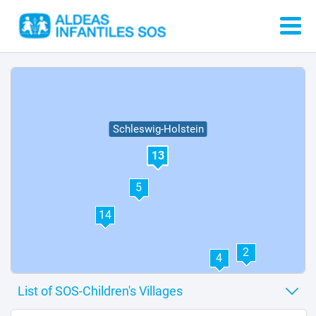
Schleswig-Holstein
13
5
14
2
4
6
7