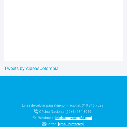
Tweets by AldeasColombia
Línea de celular para atención nacional:
310 315 7529
Oficina Nacional (60+1) 634-8049
:
Whatsapp:
Inicia conversación aquí
Correo:
[email protected]