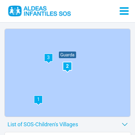
Guarda
3
2
1