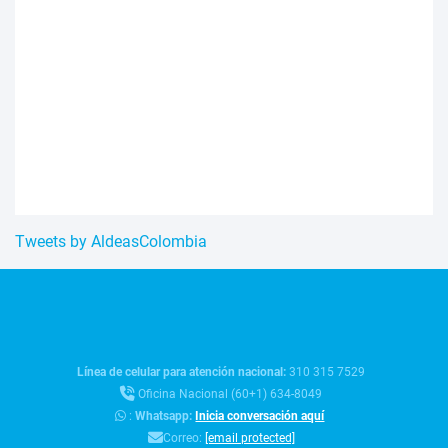
Tweets by AldeasColombia
Línea de celular para atención nacional:
310 315 7529
Oficina Nacional (60+1) 634-8049
:
Whatsapp:
Inicia conversación aquí
Correo:
[email protected]