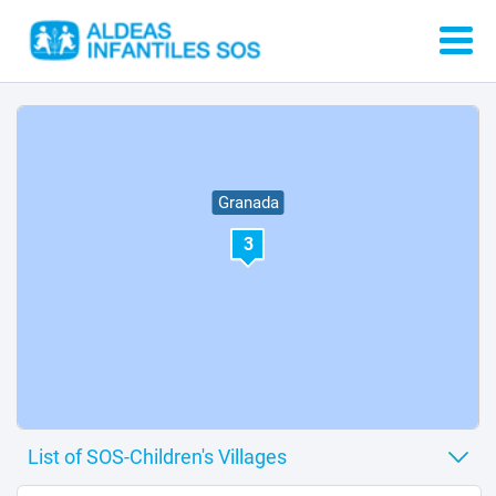
6
1
Granada
3