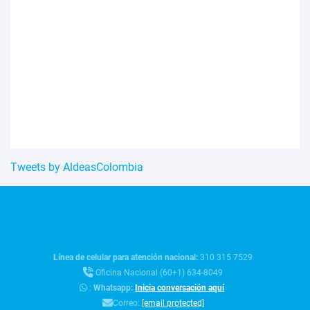
Tweets by AldeasColombia
Línea de celular para atención nacional:
310 315 7529
Oficina Nacional (60+1) 634-8049
:
Whatsapp:
Inicia conversación aquí
Correo:
[email protected]