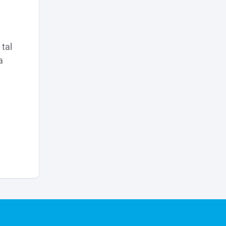
 tal
a