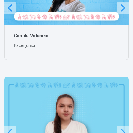
Estefany Álvarez
Facer junior
Julio César Páez
Facer Senior