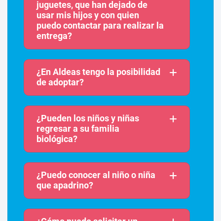
juguetes, que han dejado de
usar mis hijos y con quien
puedo contactar para realizar la
entrega?
¿En Aldeas tengo la posibilidad
de adoptar?
¿Pueden los niños y niñas
regresar a su familia
biológica?
¿Puedo conocer al niño o niña
que apadrino?