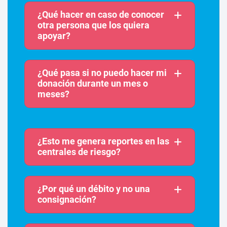
¿Qué hacer en caso de conocer
otra persona que los quiera
apoyar?
¿Qué pasa si no puedo hacer mi
donación durante un mes o
meses?
¿Esto me genera reportes en las
centrales de riesgo?
¿Por qué un débito y no una
consignación?