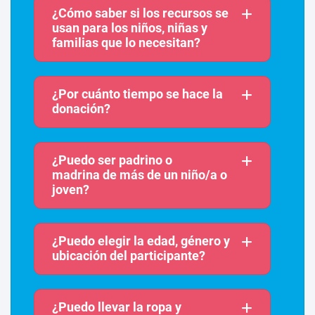
¿Cómo saber si los recursos se
usan para los niños, niñas y
familias que lo necesitan?
¿Por cuánto tiempo se hace la
donación?
¿Puedo ser padrino o
madrina de más de un niño/a o
joven?
¿Puedo elegir la edad, género y
ubicación del participante?
¿Puedo llevar la ropa y