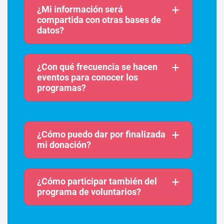
¿Mi información será
compartida con otras bases de
datos?
¿Con qué frecuencia se hacen
eventos para conocer los
programas?
¿Cómo puedo dar por finalizada
mi donación?
¿Cómo participar también del
programa de voluntarios?