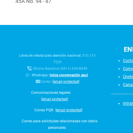
45A No. 94 - 87
EN
Línea de celular para atención nacional:
310 315
Cont
7529
Conv
Oficina Nacional (60+1) 634-8049
:
Whatsapp:
Inicia conversación aquí
Únet
Correo:
[email protected]
Canal
Comunicaciones legales:
[email protected]
Intra
Correo PQR:
[email protected]
Correo para solicitudes relacionadas con datos
personales: