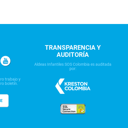
TRANSPARENCIA Y
AUDITORÍA
Aldeas Infantiles SOS Colombia es auditada
por:
ro trabajo y
ro boletín.
ME