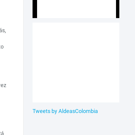
ás,
to
vez
Tweets by AldeasColombia
tá