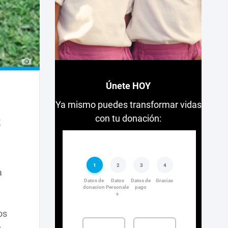
Únete HOY
Ya mismo puedes transformar vidas
s
con tu donación:
a
os
n