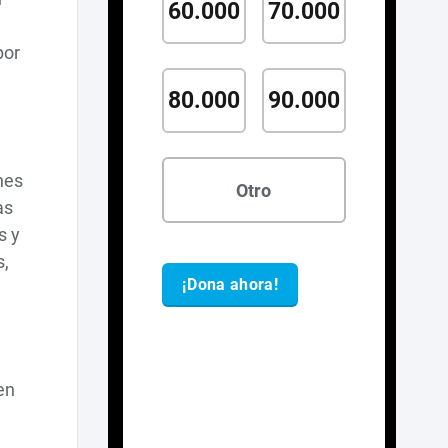
por
ones
as
s y
s,
en