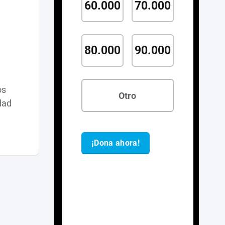
os
dad