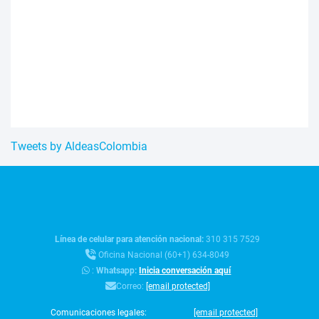
Tweets by AldeasColombia
Línea de celular para atención nacional:
310 315 7529
Oficina Nacional (60+1) 634-8049
:
Whatsapp:
Inicia conversación aquí
Correo:
[email protected]
Comunicaciones legales:
[email protected]