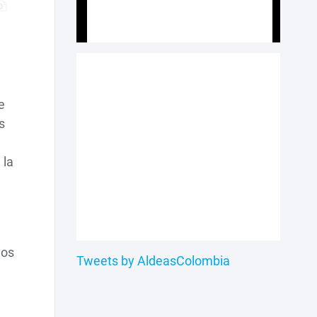
e
s
 la
ños
Tweets by AldeasColombia