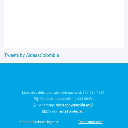
Tweets by AldeasColombia
Línea de celular para atención nacional:
310 315 7529
Oficina Nacional (60+1) 634-8049
:
Whatsapp:
Inicia conversación aquí
Correo:
[email protected]
Comunicaciones legales:
[email protected]