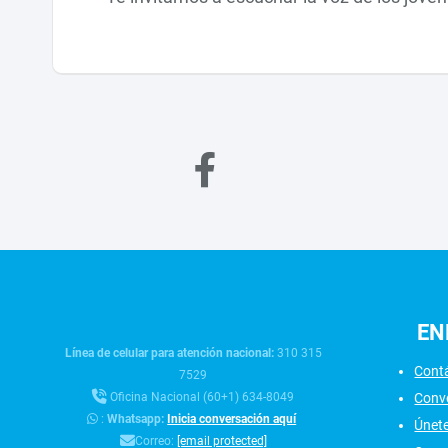
EN
Línea de celular para atención nacional:
310 315
Cont
7529
Conv
Oficina Nacional (60+1) 634-8049
:
Whatsapp:
Inicia conversación aquí
Únet
Correo:
[email protected]