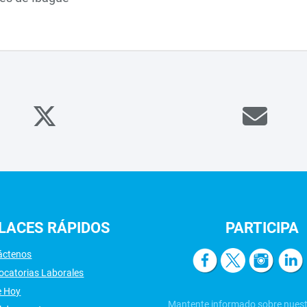
LACES
RÁPIDOS
PARTICIPA
áctenos
ocatorias Laborales
e Hoy
Mantente informado sobre nuest