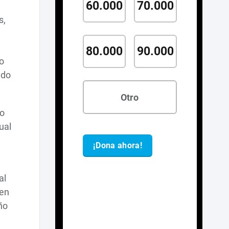
s,
o
ado
ño
ual
al
 en
ño