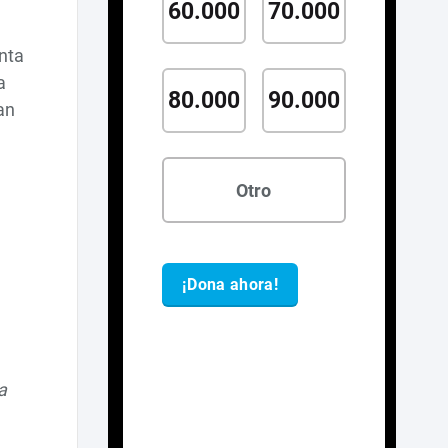
nta
a
an
a