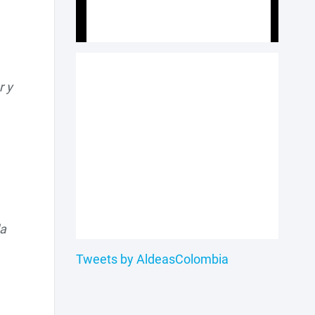
r y
da
Tweets by AldeasColombia