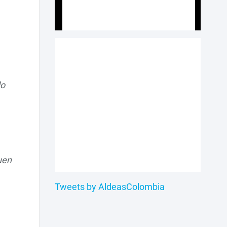
do
uen
Tweets by AldeasColombia