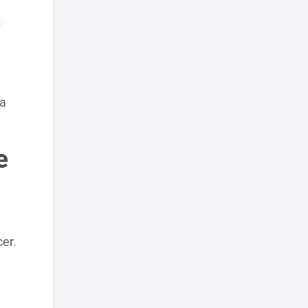
ra
e
er.