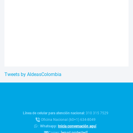
Tweets by AldeasColombia
Línea de celular para atención nacional:
310 315 7529
Oficina Nacional (60+1) 634-8049
:
Whatsapp:
Inicia conversación aquí
Correo:
[email protected]