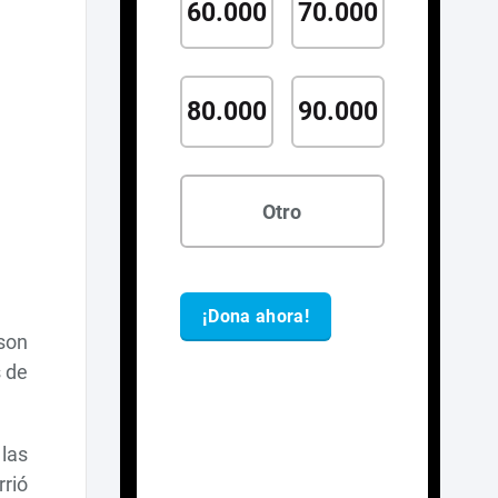
son
s de
 las
rió