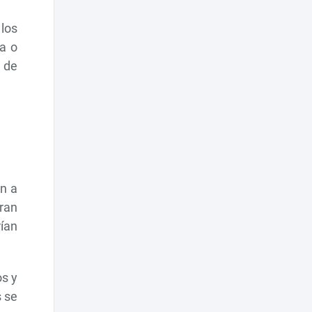
los
ia o
 de
on a
eran
ían
os y
s se