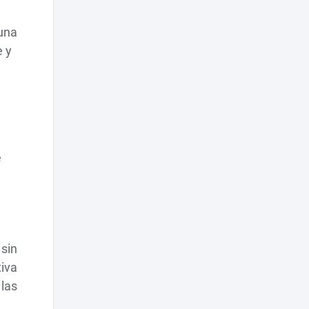
 una
e y
e
sin
iva
las