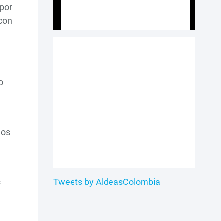
 por
 con
o
hos
s
Tweets by AldeasColombia