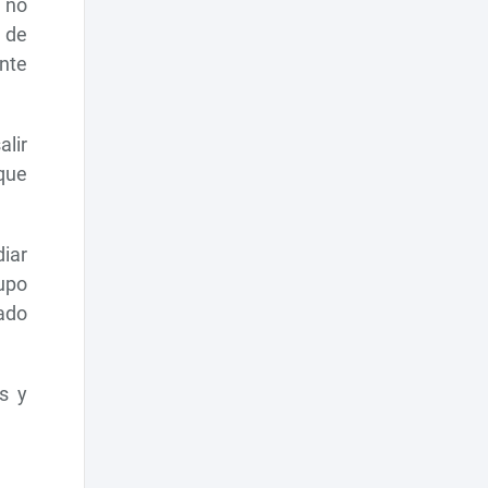
e no
 de
ante
alir
que
diar
upo
rado
s y