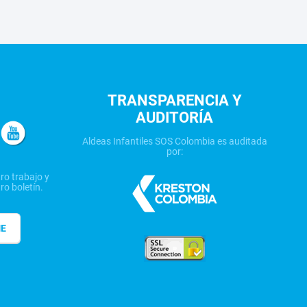
TRANSPARENCIA Y
AUDITORÍA
Aldeas Infantiles SOS Colombia es auditada
por:
ro trabajo y
ro boletín.
ME