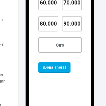
na
 y
er
ar,
a