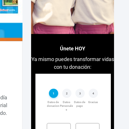
Únete HOY
Ya mismo puedes transformar vidas
con tu donación:
día
ial
do.