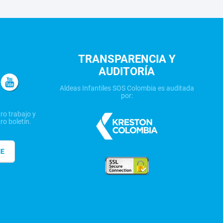
TRANSPARENCIA Y
AUDITORÍA
Aldeas Infantiles SOS Colombia es auditada
por:
ro trabajo y
ro boletín.
ME