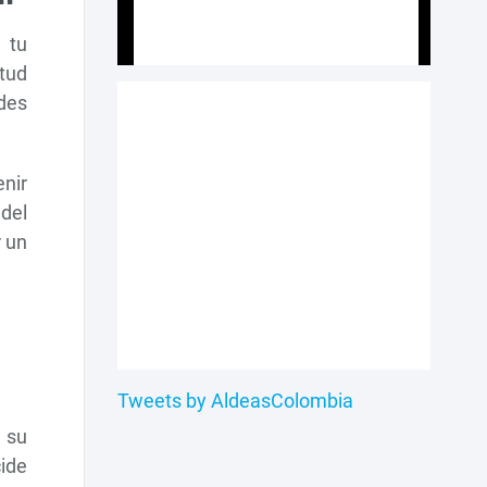
e tu
tud
ades
nir
del
r un
Tweets by AldeasColombia
 su
ide