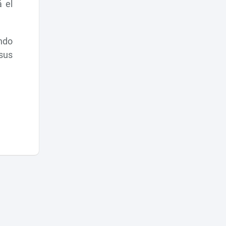
á el
ndo
 sus