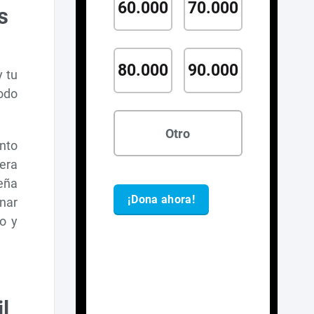
s
y tu
todo
ento
era
peña
onar
do y
il