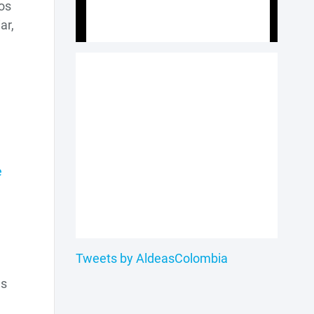
os
ar,
e
Tweets by AldeasColombia
as