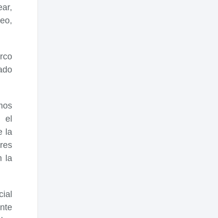
ear,
eo,
rco
iado
mos
 el
e la
res
 la
ial
ente