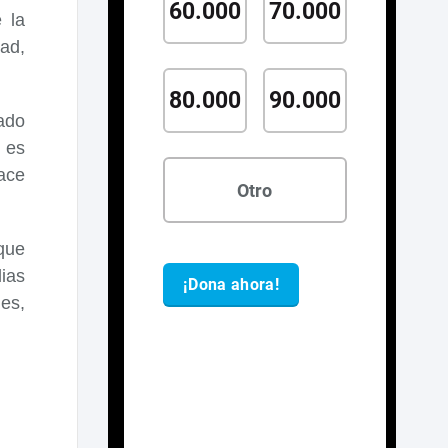
 la
dad,
vado
 es
hace
que
lias
es,