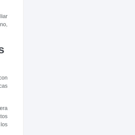
iar
 no,
s
con
icas
era
tos
 los