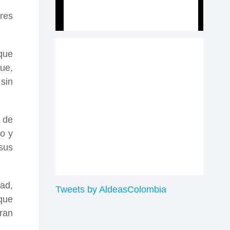
res
que
que,
 sin
 de
do y
sus
dad,
Tweets by AldeasColombia
 que
ran