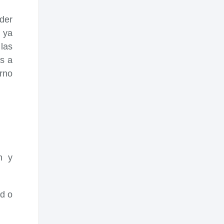
nder
 ya
las
s a
rno
n y
d o