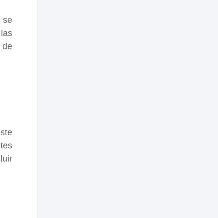
 se
las
 de
ste
ntes
luir