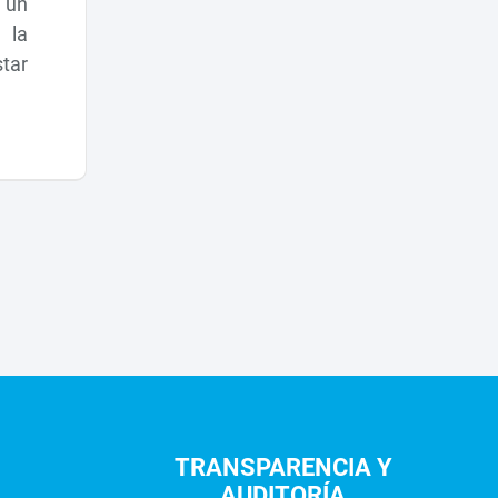
 un
 la
star
TRANSPARENCIA Y
AUDITORÍA