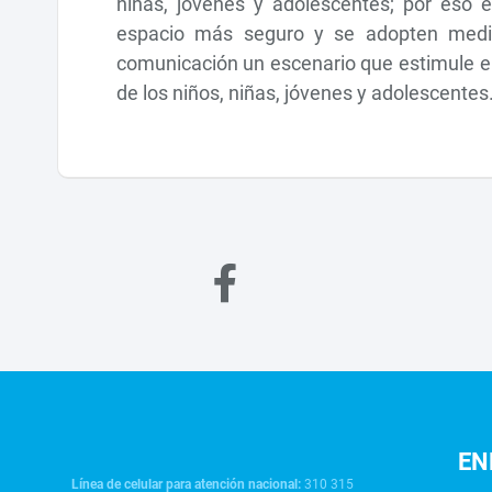
niñas, jóvenes y adolescentes; por eso 
espacio más seguro y se adopten medid
comunicación un escenario que estimule el a
de los niños, niñas, jóvenes y adolescentes
EN
Línea de celular para atención nacional:
310 315