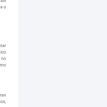
así
ma o
tar
ico
, no
omo
bran
ños,