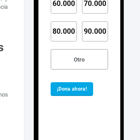
cia
s
inos
a