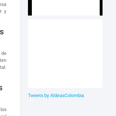
resa
t y
os
s de
nten
al.
s
Tweets by AldeasColombia
los