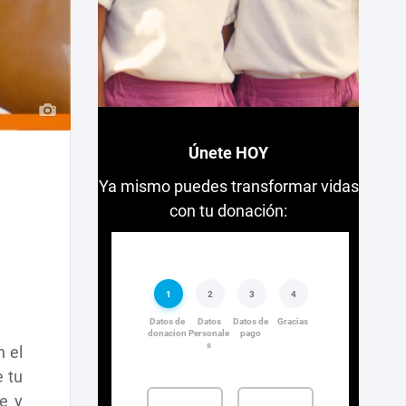
Únete HOY
Ya mismo puedes transformar vidas
con tu donación:
n el
e tu
e y