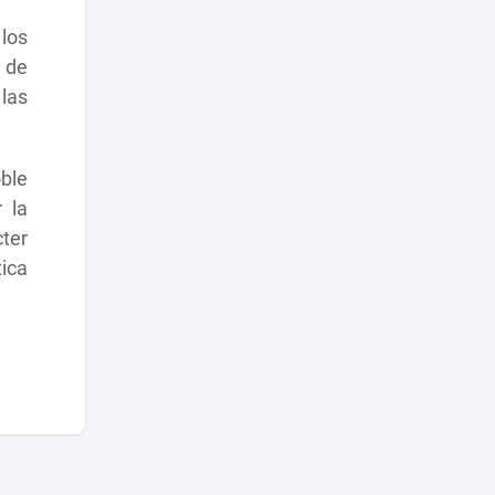
los
r de
 las
oble
 la
ter
tica