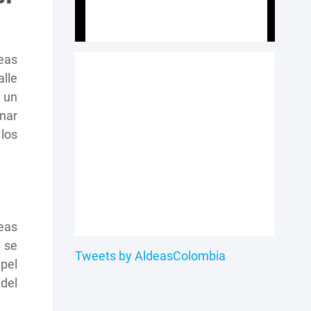
eas
alle
 un
onar
 los
eas
y se
Tweets by AldeasColombia
apel
 del