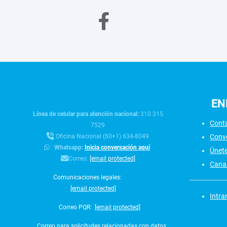
EN
Línea de celular para atención nacional:
310 315
Cont
7529
Conv
Oficina Nacional (60+1) 634-8049
:
Whatsapp:
Inicia conversación aquí
Únet
Correo:
[email protected]
Canal
Comunicaciones legales:
[email protected]
Intra
Correo PQR:
[email protected]
Correo para solicitudes relacionadas con datos