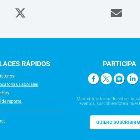
LACES
RÁPIDOS
PARTICIPA
áctenos
ocatorias Laborales
e Hoy
Mantente informado sobre nuest
 de reporte
eventos, suscribiéndote a nuest
net
QUIERO SUSCRIBIR