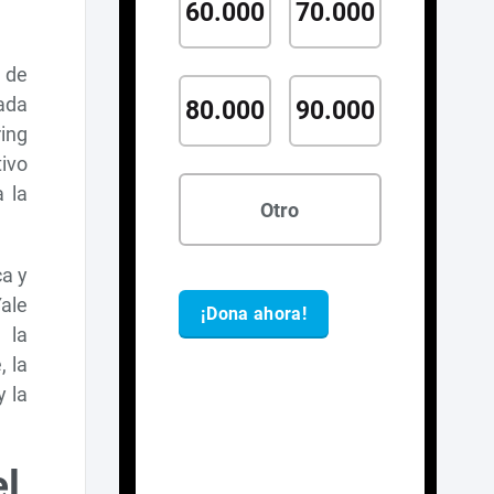
s de
mada
ing
tivo
 la
ca y
Yale
 la
, la
y la
el