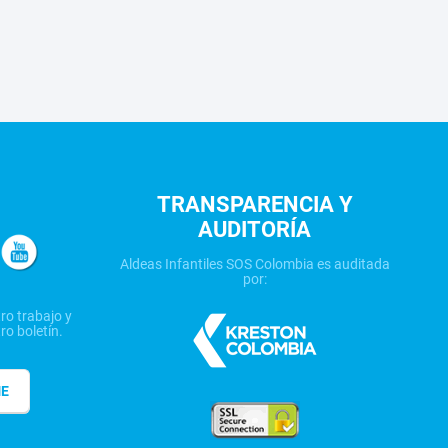
TRANSPARENCIA Y
AUDITORÍA
Aldeas Infantiles SOS Colombia es auditada
por:
ro trabajo y
ro boletín.
ME