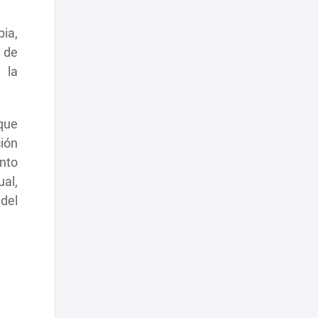
ia,
o de
 la
 que
ión
ento
ual,
del