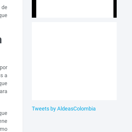
 de
que
n
 por
as a
 que
para
Tweets by AldeasColombia
 que
iene
cómo