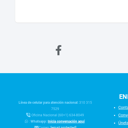
EN
Línea de celular para atención nacional:
310 315
Cont
7529
Conv
Oficina Nacional (60+1) 634-8049
:
Whatsapp:
Inicia conversación aquí
Únet
Correo:
[email protected]