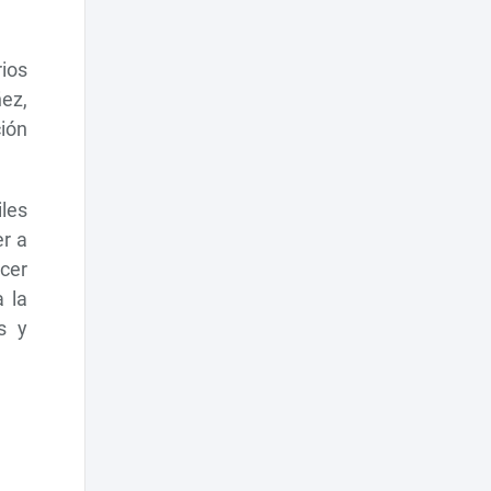
rios
ñez,
ción
iles
r a
cer
 la
s y