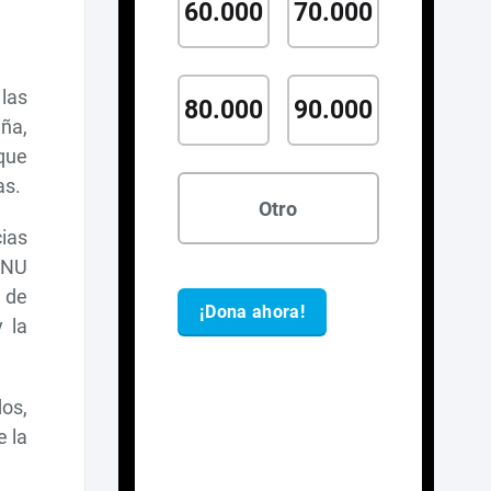
las
iña,
 que
as.
ias
ONU
o de
 la
dos,
e la