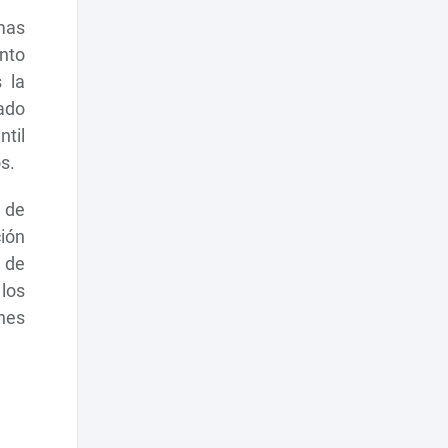
mas
ento
 la
mado
ntil
s.
s de
ción
 de
los
ones