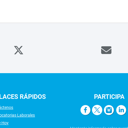
LACES
RÁPIDOS
PARTICIPA
áctenos
ocatorias Laborales
e Hoy