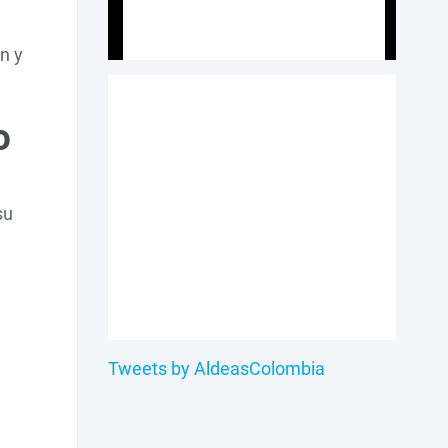
n y
o
su
Tweets by AldeasColombia