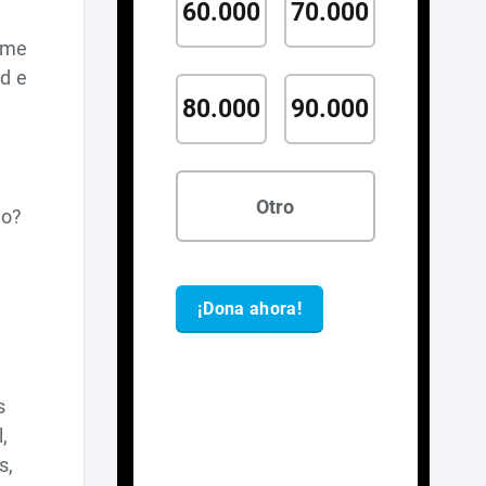
rme
d e
lo?
s
,
s,