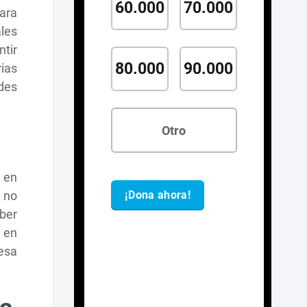
ara
les
ntir
rias
des
 en
 no
aber
s en
esa