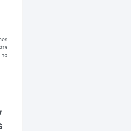
mos
tra
 no
y
s