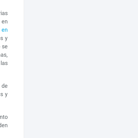
ias
 en
 en
s y
 se
as,
las
 de
s y
nto
den