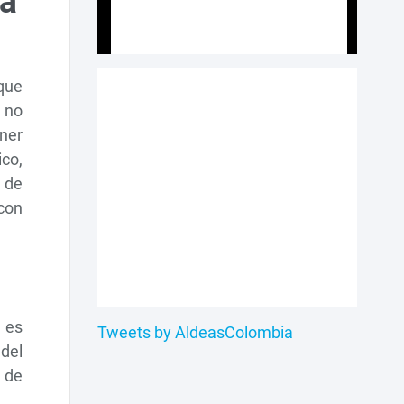
 a
que
 no
ner
ico,
 de
con
 es
Tweets by AldeasColombia
 del
o de