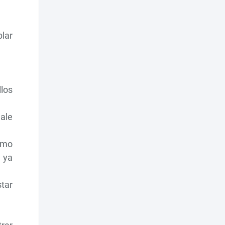
blar
los
gale
ismo
 ya
star