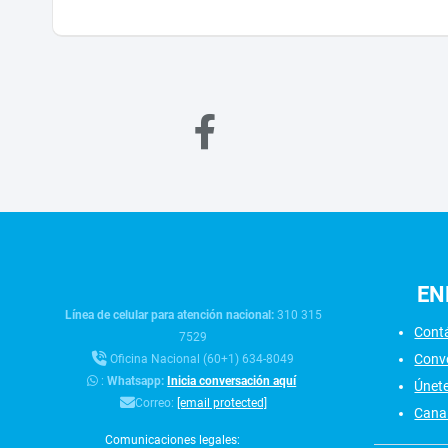
EN
Línea de celular para atención nacional:
310 315
Cont
7529
Conv
Oficina Nacional (60+1) 634-8049
:
Whatsapp:
Inicia conversación aquí
Únet
Correo:
[email protected]
Canal
Comunicaciones legales: