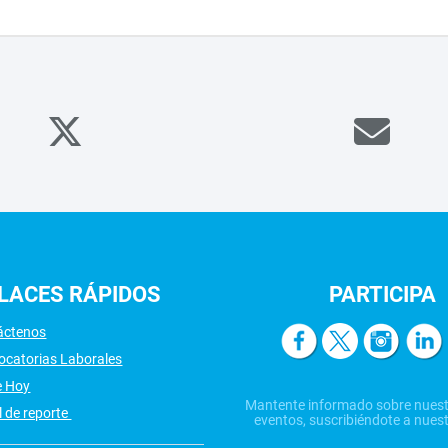
LACES
RÁPIDOS
PARTICIPA
áctenos
ocatorias Laborales
e Hoy
Mantente informado sobre nuest
 de reporte
eventos, suscribiéndote a nuest