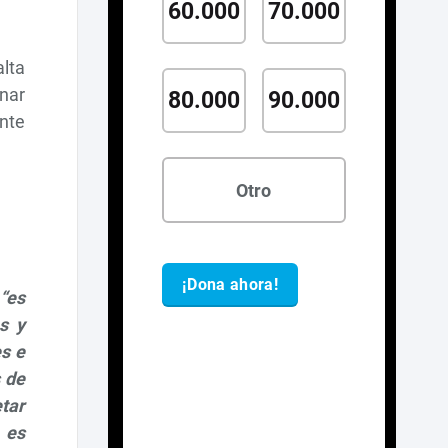
alta
nar
ente
“es
s y
s e
s de
tar
 es