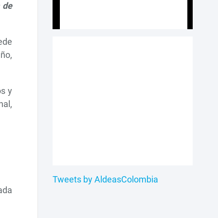
 de
uede
ño,
os y
al,
Tweets by AldeasColombia
ada