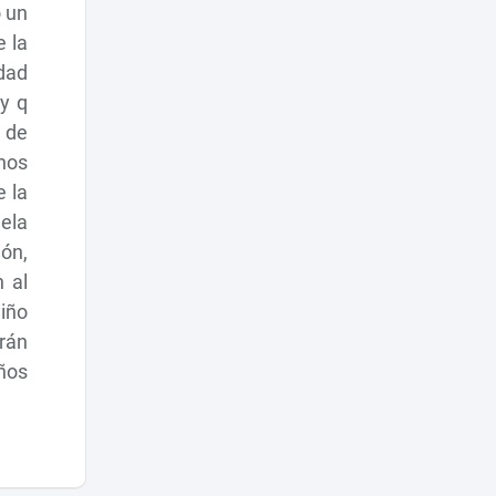
o un
e la
edad
y q
 de
inos
e la
gela
ión,
 al
niño
rán
ños