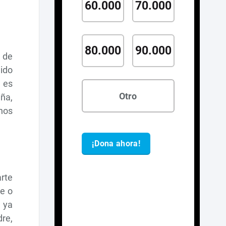
 de
dido
; es
iña,
nos
rte
e o
 ya
dre,