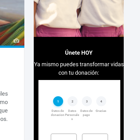
Únete HOY
Ya mismo puedes transformar vidas
con tu donación:
les
como
 que
dos.