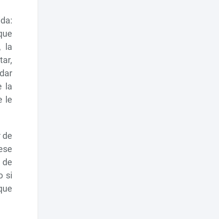
ida:
que
, la
ar,
rdar
e la
 le
r de
ese
 de
o si
 que