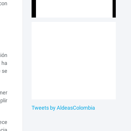
 con
sión
 ha
e se
ner
plir
Tweets by AldeasColombia
ece
ncia