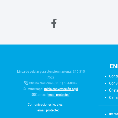
EN
Línea de celular para atención nacional:
310 315
Cont
7529
Conv
Oficina Nacional (60+1) 634-8049
:
Whatsapp:
Inicia conversación aquí
Únet
Correo:
[email protected]
Canal
Comunicaciones legales:
[email protected]
Intra