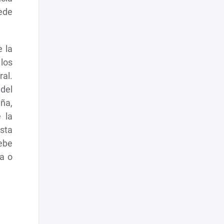
ede
 la
los
ral.
del
iña,
 la
sta
debe
a o