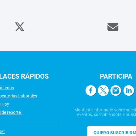
LACES
RÁPIDOS
PARTICIPA
áctenos
ocatorias Laborales
e Hoy
Mantente informado sobre nuest
 de reporte
eventos, suscribiéndote a nuest
net
QUIERO SUSCRIBIR