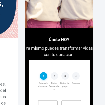
Únete HOY
Ya mismo puedes transformar vidas
con tu donación:
es.
 del
upos
o de