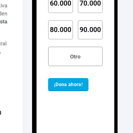
tiva
eden
sta
ral
.
a