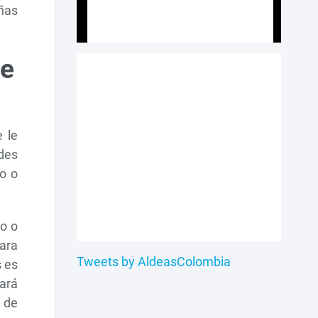
iñas
de
 le
des
ño o
to o
para
Tweets by AldeasColombia
s es
dará
 de