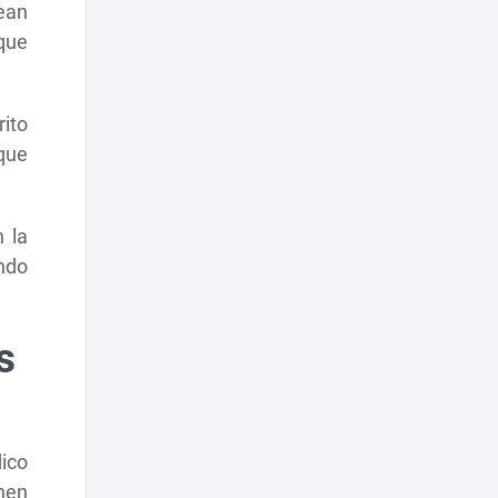
ean
 que
ito
 que
n la
ando
s
ico
inen