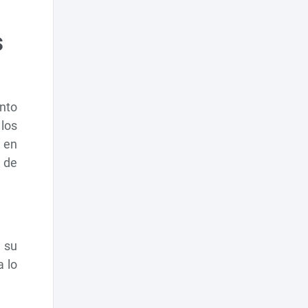
s
nto
los
 en
 de
e su
a lo