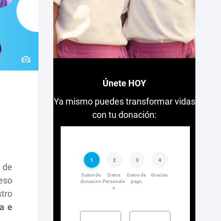
Únete HOY
Ya mismo puedes transformar vidas
con tu donación:
 de
ceso
stro
a e