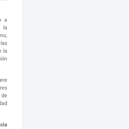
n a
 la
mo,
 las
 la
ción
iere
ores
o de
dad
acia