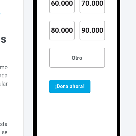
s
es
omo
cada
lar
sta
 se