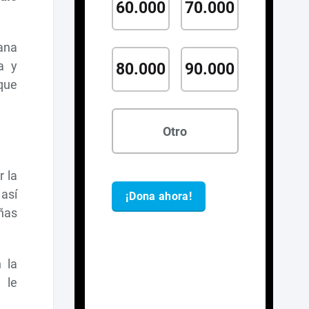
ana
a y
 que
r la
 así
iñas
 la
 le