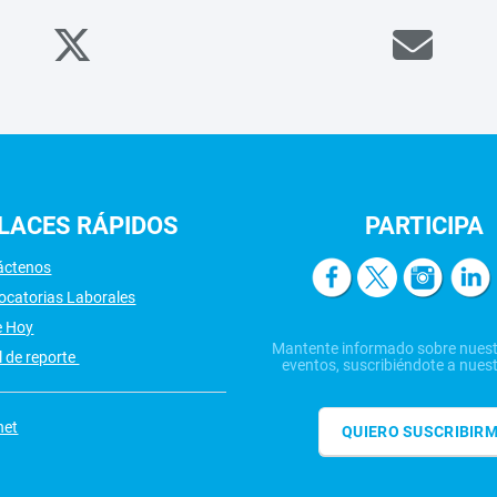
LACES
RÁPIDOS
PARTICIPA
áctenos
ocatorias Laborales
e Hoy
Mantente informado sobre nuest
 de reporte
eventos, suscribiéndote a nuest
net
QUIERO SUSCRIBIR