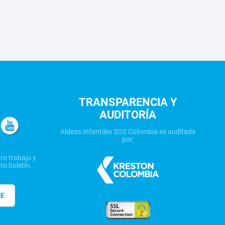
TRANSPARENCIA Y
AUDITORÍA
Aldeas Infantiles SOS Colombia es auditada
por:
ro trabajo y
ro boletín.
ME