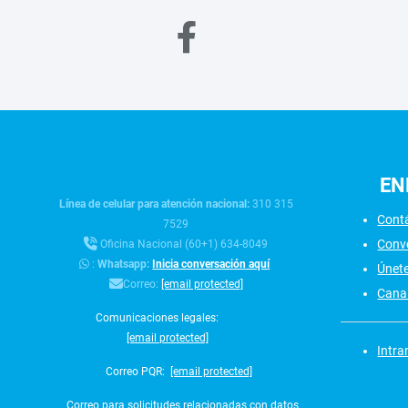
EN
Línea de celular para atención nacional:
310 315
Cont
7529
Conv
Oficina Nacional (60+1) 634-8049
:
Whatsapp:
Inicia conversación aquí
Únet
Correo:
[email protected]
Canal
Comunicaciones legales:
[email protected]
Intra
Correo PQR:
[email protected]
Correo para solicitudes relacionadas con datos