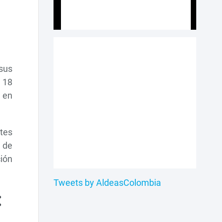
sus
 18
 en
tes
 de
ión
Tweets by AldeasColombia
: