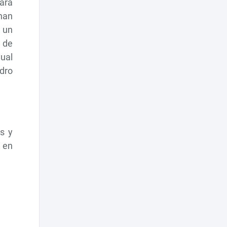
para
han
 un
 de
ual
ndro
s y
 en