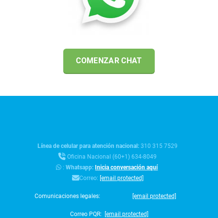
COMENZAR CHAT
Línea de celular para atención nacional:
310 315 7529
Oficina Nacional (60+1) 634-8049
:
Whatsapp:
Inicia conversación aquí
Correo:
[email protected]
Comunicaciones legales:
[email protected]
Correo PQR:
[email protected]