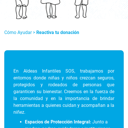
Cómo Ayudar
>
Reactiva tu donación
En Aldeas Infantiles SOS, trabajamos por
entornos donde niñas y niños crezcan seguros,
protegidos y rodeados de personas que
garanticen su bienestar. Creemos en la fuerza de
la comunidad y en la importancia de brindar
herramientas a quienes cuidan y acompañan a la
niñez.
Espacios de Protección Integral:
Junto a