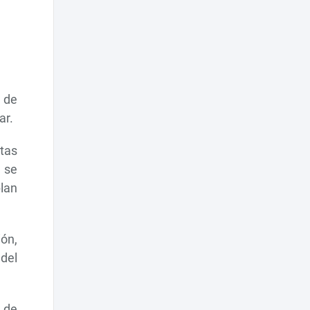
, de
ar.
itas
o se
plan
ón,
 del
 de