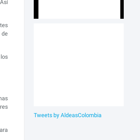
Así
tes
 de
 los
amas
res
Tweets by AldeasColombia
ara