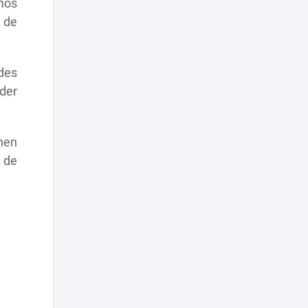
mos
 de
des
nder
enen
 de