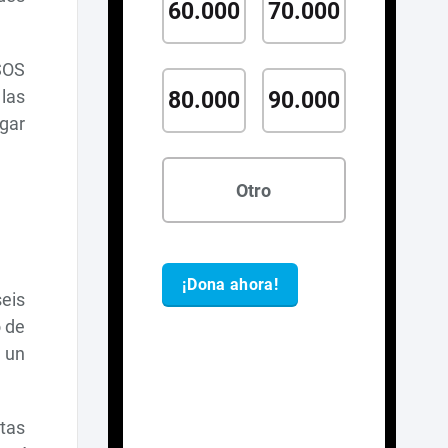
SOS
las
agar
seis
o de
 un
stas