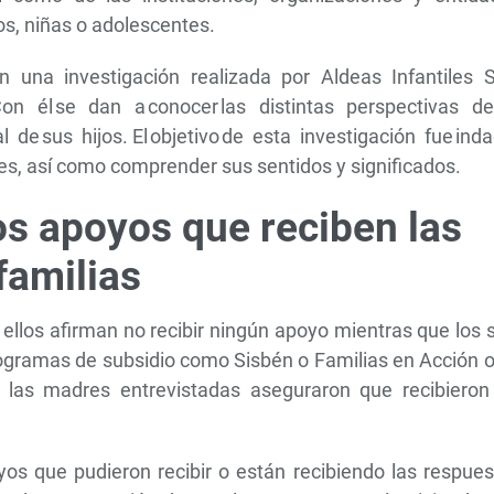
os, niñas o adolescentes.
en una investigación realizada por Aldeas Infantiles 
Con él se dan a conocer las distintas perspectivas de 
 de sus hijos. El objetivo de esta investigación fue ind
ones, así como comprender sus sentidos y significados.
os apoyos que reciben las
familias
 ellos afirman no recibir ningún apoyo mientras que los 
rogramas de subsidio como Sisbén o Familias en Acción 
 las madres entrevistadas aseguraron que recibieron
oyos que pudieron recibir o están recibiendo las respue