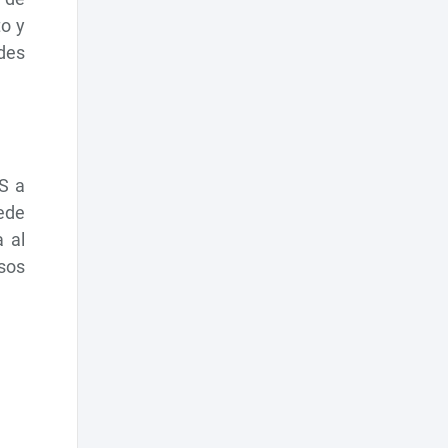
to y
des
OS a
ede
 al
esos