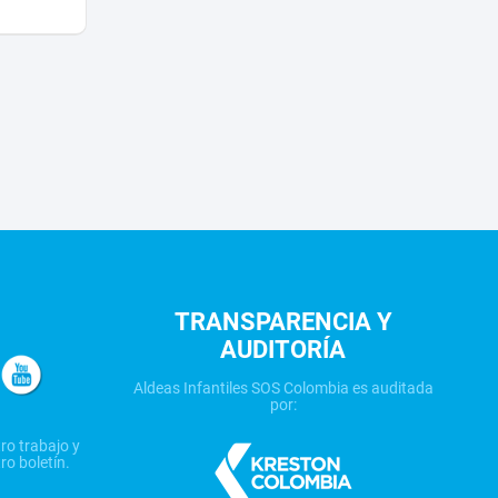
TRANSPARENCIA Y
AUDITORÍA
Aldeas Infantiles SOS Colombia es auditada
por:
ro trabajo y
ro boletín.