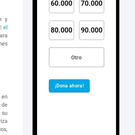
n y
l:
el
ara
ones
o en
 de
 su
iza
cos,