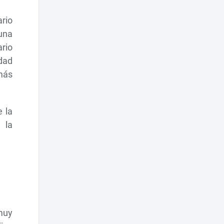
rio
una
rio
dad
más
e la
 la
muy