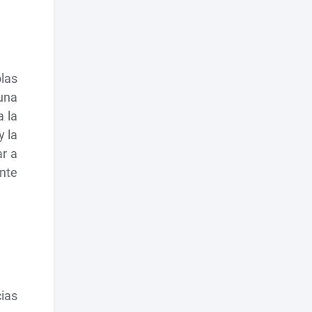
las
una
a la
y la
ar a
ente
cias