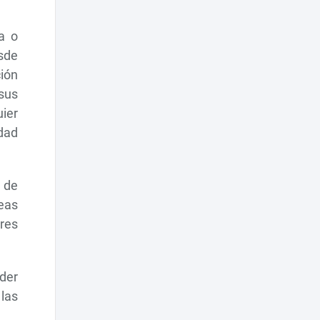
a o
sde
ión
 sus
uier
idad
 de
deas
ores
der
 las