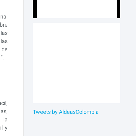
onal
bre
las
 las
 de
l”.
cil,
eas,
Tweets by AldeasColombia
 la
al y