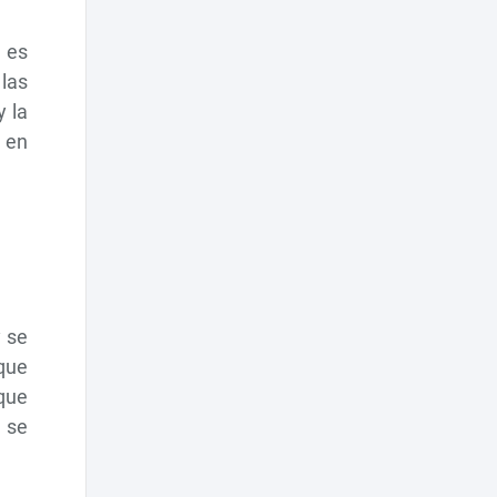
 es
las
y la
 en
y se
 que
que
 se