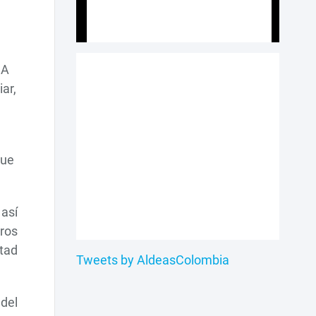
 A
ar,
que
 así
tros
ntad
Tweets by AldeasColombia
del