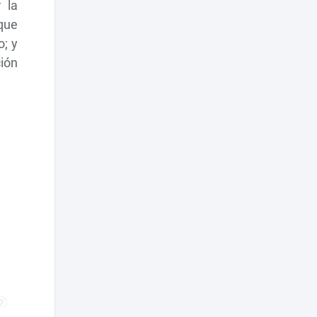
 la
 que
o; y
ción