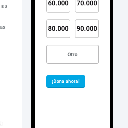
ias
das