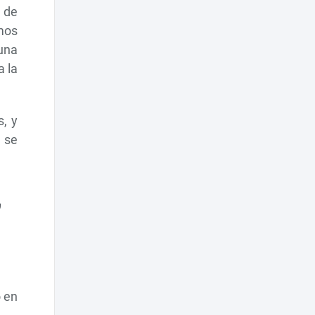
 de
mos
una
a la
, y
 se
,
o en