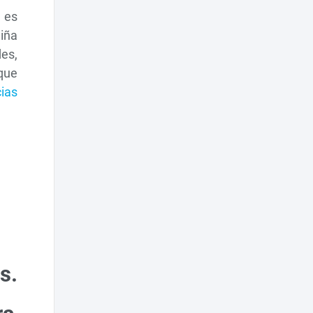
 es
niña
des,
que
cias
s.