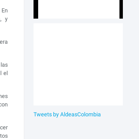
 En
, y
era
las
 el
nes
 con
Tweets by AldeasColombia
acer
ltos