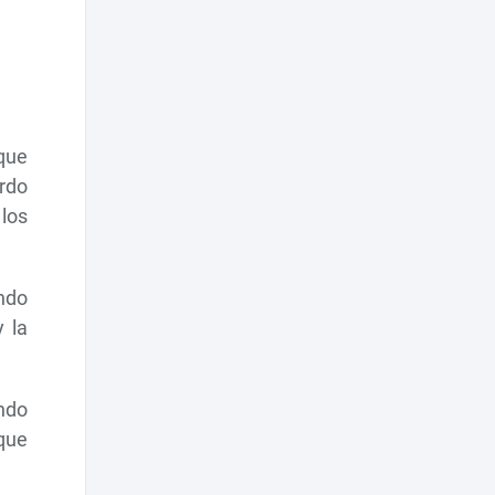
que
erdo
los
ndo
y la
ando
que