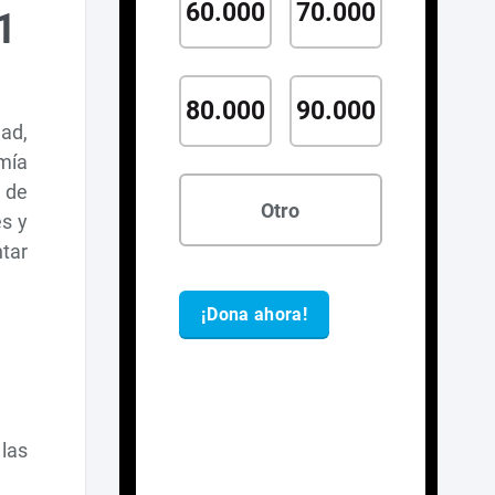
1
ad,
omía
 de
es y
ntar
 las