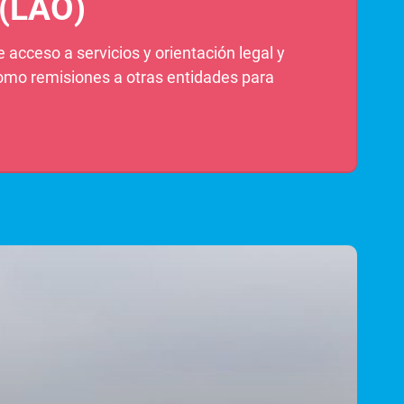
 (LAO)
 acceso a servicios y orientación legal y
 como remisiones a otras entidades para