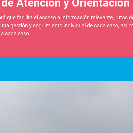
 de Atención y Orientación
á que facilita el acceso a información relevante, rutas de
o una gestión y seguimiento individual de cada caso, así
 a cada caso.