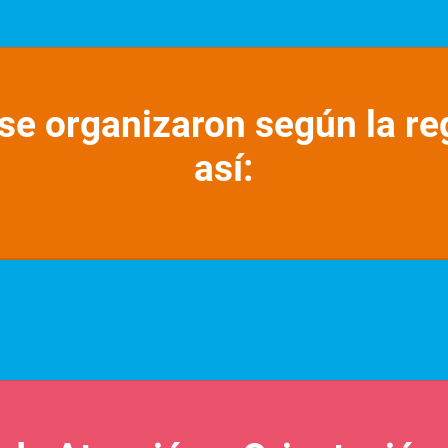
se organizaron según la re
así: