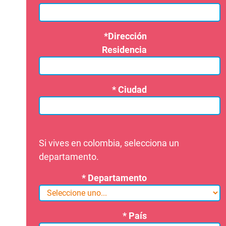
*Dirección
Residencia
* Ciudad
Si vives en colombia, selecciona un
departamento.
* Departamento
* País