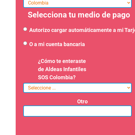
Selecciona tu medio de pago
Autorizo cargar automáticamente a mi Tarj
O a mi cuenta bancaria
¿Cómo te enteraste
de Aldeas Infantiles
SOS Colombia?
Otro