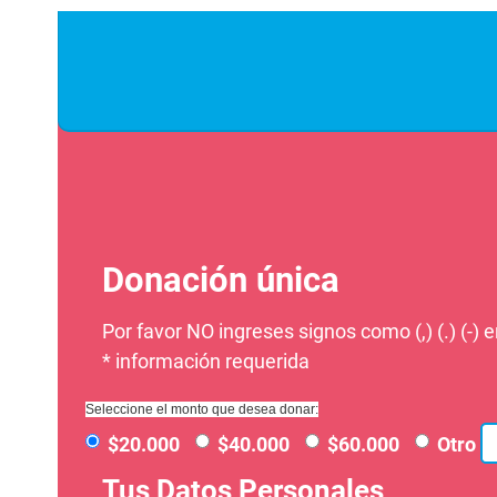
Donación única
Por favor NO ingreses signos como (,) (.) (-) e
* información requerida
Seleccione el monto que desea donar:
$20.000
$40.000
$60.000
Otro
Tus Datos Personales