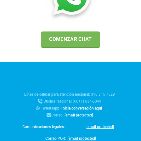
COMENZAR CHAT
Línea de celular para atención nacional:
310 315 7529
Oficina Nacional (60+1) 634-8049
:
Whatsapp:
Inicia conversación aquí
Correo:
[email protected]
Comunicaciones legales:
[email protected]
Correo PQR:
[email protected]