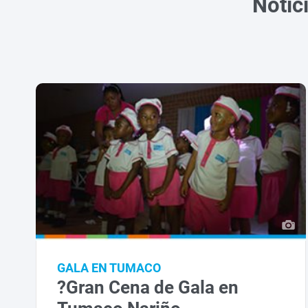
Notic
GALA EN TUMACO
?Gran Cena de Gala en