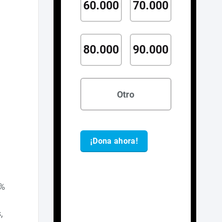
.2%
,