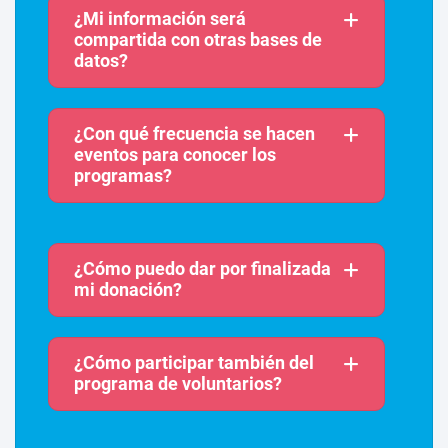
¿Mi información será
compartida con otras bases de
datos?
¿Con qué frecuencia se hacen
eventos para conocer los
programas?
¿Cómo puedo dar por finalizada
mi donación?
¿Cómo participar también del
programa de voluntarios?