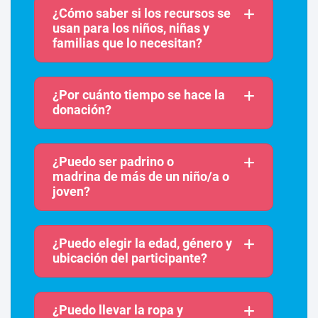
¿Cómo saber si los recursos se
usan para los niños, niñas y
familias que lo necesitan?
¿Por cuánto tiempo se hace la
donación?
¿Puedo ser padrino o
madrina de más de un niño/a o
joven?
¿Puedo elegir la edad, género y
ubicación del participante?
¿Puedo llevar la ropa y