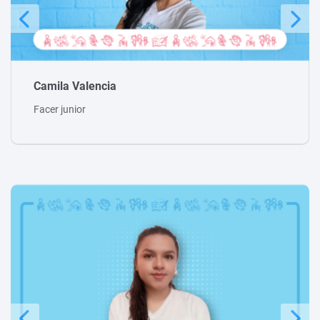
Estefany Álvarez
Facer junior
Julio César Páez
Facer Senior