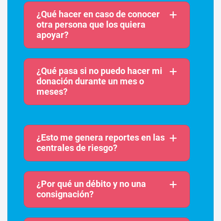
¿Qué hacer en caso de conocer
otra persona que los quiera
apoyar?
¿Qué pasa si no puedo hacer mi
donación durante un mes o
meses?
¿Esto me genera reportes en las
centrales de riesgo?
¿Por qué un débito y no una
consignación?