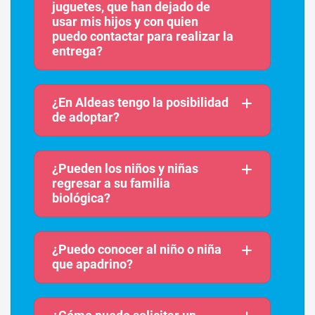
juguetes, que han dejado de
usar mis hijos y con quien
puedo contactar para realizar la
entrega?
¿En Aldeas tengo la posibilidad
de adoptar?
¿Pueden los niños y niñas
regresar a su familia
biológica?
¿Puedo conocer al niño o niña
que apadrino?