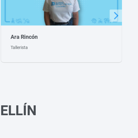
n
María Lucia 
Tallerista
ELLÍN