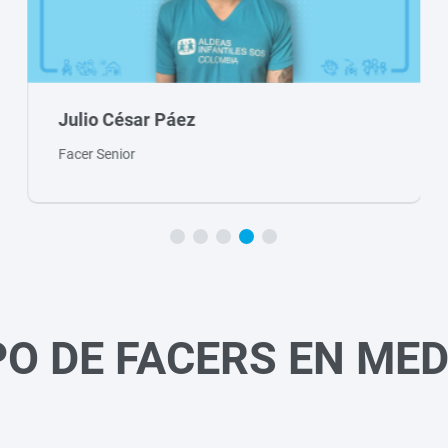
ésar Páez
Ara Rincó
nior
Tallerista
PO DE FACERS EN MED