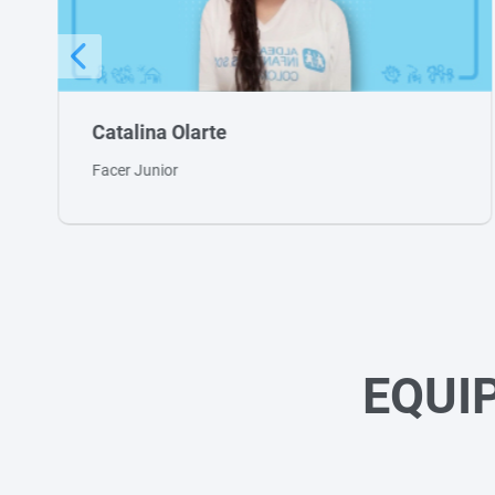
lina Olarte
Julio C
 Junior
Facer Se
EQUI