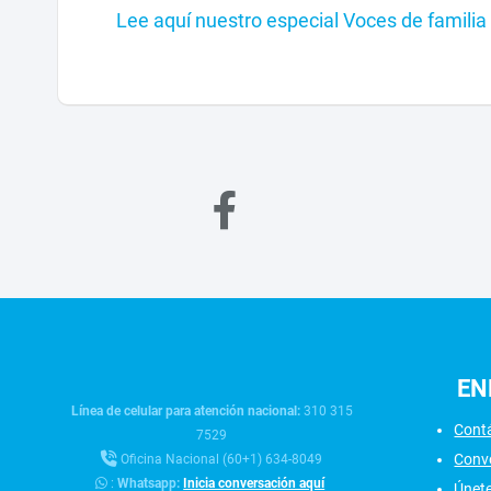
Lee aquí nuestro especial Voces de familia
EN
Línea de celular para atención nacional:
310 315
Cont
7529
Conv
Oficina Nacional (60+1) 634-8049
:
Whatsapp:
Inicia conversación aquí
Únet