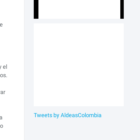
te
 el
os.
rar
Tweets by AldeasColombia
a
to