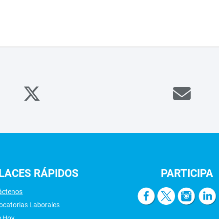
LACES
RÁPIDOS
PARTICIPA
áctenos
ocatorias Laborales
e Hoy