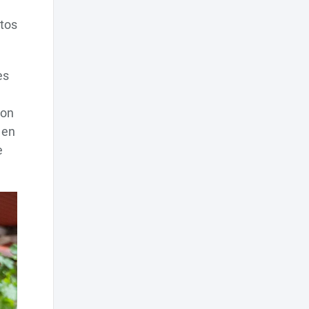
stos
es
con
 en
e