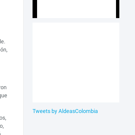
le.
ón,
ron
que
Tweets by AldeasColombia
os,
o,
á