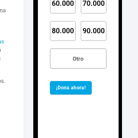
una
as
n
s
os.