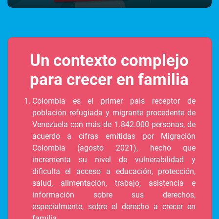
Un contexto complejo
para crecer en familia
Colombia es el primer país receptor de
población refugiada y migrante procedente de
Venezuela con más de 1.842.000 personas, de
acuerdo a cifras emitidas por Migración
Colombia (agosto 2021), hecho que
incrementa su nivel de vulnerabilidad y
dificulta el acceso a educación, protección,
salud, alimentación, trabajo, asistencia e
información sobre sus derechos,
especialmente, sobre el derecho a crecer en
familia.