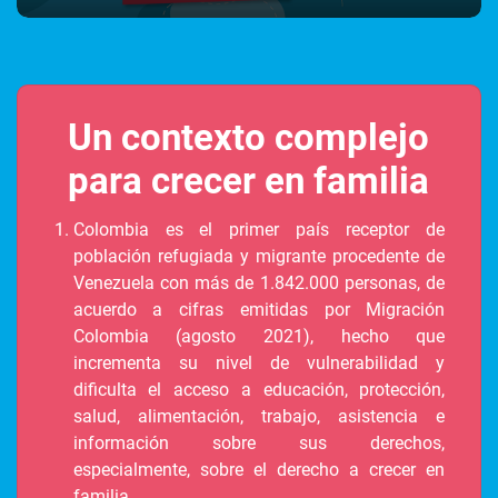
Un contexto complejo
para crecer en familia
Colombia es el primer país receptor de
población refugiada y migrante procedente de
Venezuela con más de 1.842.000 personas, de
acuerdo a cifras emitidas por Migración
Colombia (agosto 2021), hecho que
incrementa su nivel de vulnerabilidad y
dificulta el acceso a educación, protección,
salud, alimentación, trabajo, asistencia e
información sobre sus derechos,
especialmente, sobre el derecho a crecer en
familia.